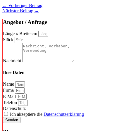
←
Vorheriger Beitrag
Nächster Beitrag
→
Angebot / Anfrage
Länge x Breite cm
Stück
Nachricht
Ihre Daten
Name
Firma
E-Mail
Telefon
Datenschutz
Ich akzeptiere die
Datenschutzerklärung
Senden