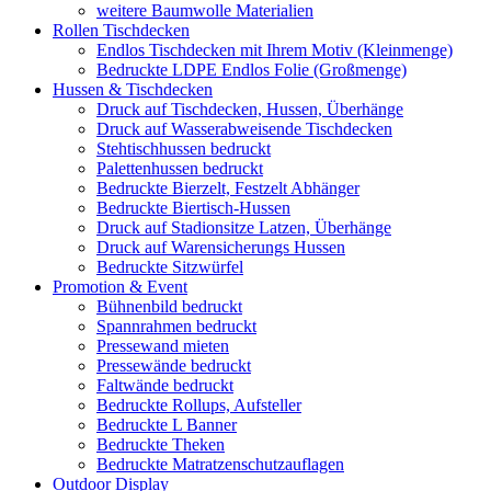
weitere Baumwolle Materialien
Rollen Tischdecken
Endlos Tischdecken mit Ihrem Motiv (Kleinmenge)
Bedruckte LDPE Endlos Folie (Großmenge)
Hussen & Tischdecken
Druck auf Tischdecken, Hussen, Überhänge
Druck auf Wasserabweisende Tischdecken
Stehtischhussen bedruckt
Palettenhussen bedruckt
Bedruckte Bierzelt, Festzelt Abhänger
Bedruckte Biertisch-Hussen
Druck auf Stadionsitze Latzen, Überhänge
Druck auf Warensicherungs Hussen
Bedruckte Sitzwürfel
Promotion & Event
Bühnenbild bedruckt
Spannrahmen bedruckt
Pressewand mieten
Pressewände bedruckt
Faltwände bedruckt
Bedruckte Rollups, Aufsteller
Bedruckte L Banner
Bedruckte Theken
Bedruckte Matratzenschutzauflagen
Outdoor Display