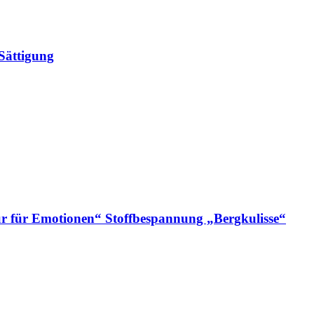
Sättigung
ur für Emotionen“ Stoffbespannung „Bergkulisse“