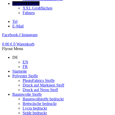
Outdoor Display
XXL Großflächen
Fahnen
Tel
E-Mail
Facebook-f
Instagram
0,00
€
0
Warenkorb
Flyout Menu
DE
EN
FR
Startseite
Polyester Stoffe
PhotoFabrics Stoffe
Druck auf Markisen Stoff
Druck auf Neon Stoff
Baumwolle Stoffe
Baumwollstoffe bedruckt
Bettwäsche bedruckt
Lycra bedruckt
Seide bedruckt