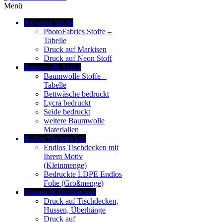
Menü
Polyester Stoffe
PhotoFabrics Stoffe –
Tabelle
Druck auf Markisen
Druck auf Neon Stoff
Baumwolle Stoffe
Baumwolle Stoffe –
Tabelle
Bettwäsche bedruckt
Lycra bedruckt
Seide bedruckt
weitere Baumwolle
Materialien
Rollen Tischdecken
Endlos Tischdecken mit
Ihrem Motiv
(Kleinmenge)
Bedruckte LDPE Endlos
Folie (Großmenge)
Hussen & Tischdecken
Druck auf Tischdecken,
Hussen, Überhänge
Druck auf