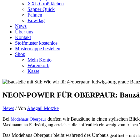
XXL Großflächen
Sapper Quick
Fahnen
Bowflag
News
Über uns
Kontakt
Stoffmuster kostenlos
Mustermappe bestellen
Shop
Mein Konto
Warenkorb
Kasse
NEON-POWER FÜR OBERPAUR: Bauzäune a
News
/ Von
Abegail Motzke
Bei
durften wir Bauzäune in einen stylischen Blic
Modehaus Oberpaur
Maximaum an Farbsättigung erreichen die hoffentlich ein wenig vom trüben 
Das Modehaus Oberpaur bleibt während des Umbaus
geöffnet – mit i