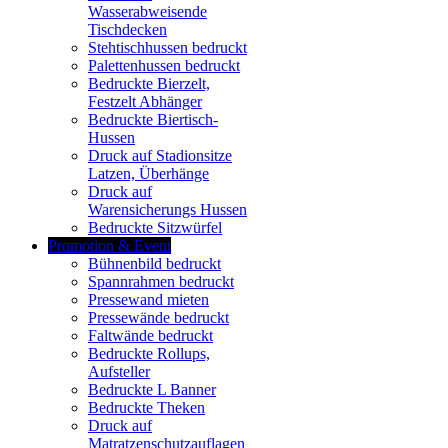
Wasserabweisende
Tischdecken
Stehtischhussen bedruckt
Palettenhussen bedruckt
Bedruckte Bierzelt,
Festzelt Abhänger
Bedruckte Biertisch-
Hussen
Druck auf Stadionsitze
Latzen, Überhänge
Druck auf
Warensicherungs Hussen
Bedruckte Sitzwürfel
Promotion & Event
Bühnenbild bedruckt
Spannrahmen bedruckt
Pressewand mieten
Pressewände bedruckt
Faltwände bedruckt
Bedruckte Rollups,
Aufsteller
Bedruckte L Banner
Bedruckte Theken
Druck auf
Matratzenschutzauflagen